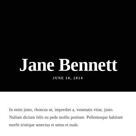
Jane Bennett
JUNE 10, 2014
In enim justo, rhoncus ut, imperdiet a, venenatis vitae, justo.
Nullam dictum felis eu pede mollis pretium. Pellentesque habitant
morbi tristique senectus et netus et male.